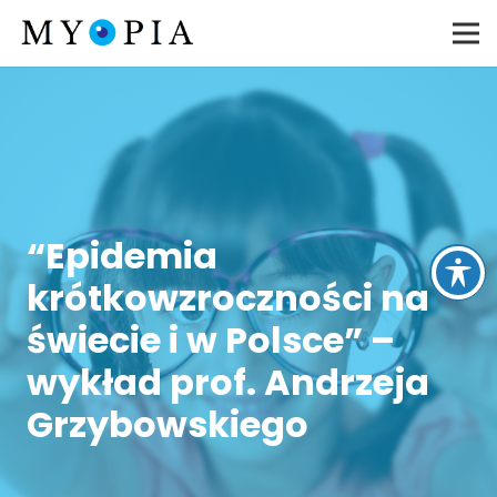
“Epidemia
krótkowzroczności na
świecie i w Polsce” –
wykład prof. Andrzeja
Grzybowskiego