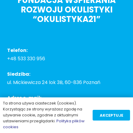
FUNDACJA WSPIERANIA
ROZWOJU OKULISTYKI
“OKULISTYKA21”
Telefon:
+48 533 330 956
Siedziba:
ul. Mickiewicza 24 lok 3B, 60-836 Poznań
Adres e-mail:
Ta strona używa ciasteczek (cookies).
contact@myopianetwork.eu
Korzystając ze strony wyrażasz zgodę na
używanie cookie, zgodnie z aktualnymi
AKCEPTUJE
ustawieniami przeglądarki.
Polityka plików
2025 Gogler
cookies