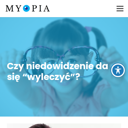
Czy niedowidzenie da
się “wyleczyć”?