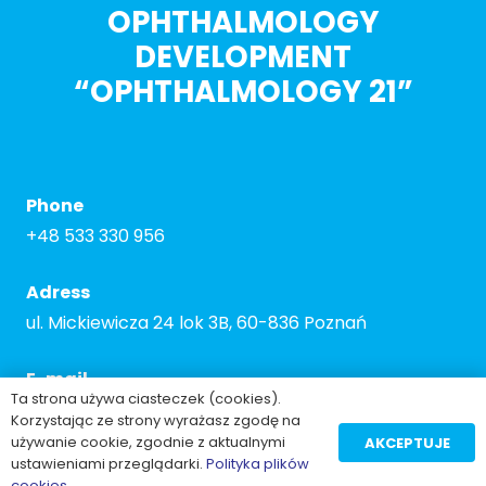
OPHTHALMOLOGY
DEVELOPMENT
“OPHTHALMOLOGY 21”
Phone
+48 533 330 956
Adress
ul. Mickiewicza 24 lok 3B, 60-836 Poznań
E-mail
Ta strona używa ciasteczek (cookies).
contact@myopianetwork.eu
Korzystając ze strony wyrażasz zgodę na
używanie cookie, zgodnie z aktualnymi
AKCEPTUJE
ustawieniami przeglądarki.
Polityka plików
2025 Gogler
cookies